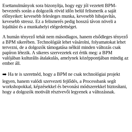
Esettanulmányok sora bizonyítja, hogy egy jól vezetett BPM-
bevezetés során a dolgozók rövid időn belül felismerik a saját
előnyeiket: kevesebb felesleges munka, kevesebb hibajavítás,
kevesebb stressz. Ez a felismerés pedig hosszú távon növeli a
lojalitást és a munkahelyi elégedettséget.
A humán tényező tehát nem másodlagos, hanem elsődleges tényező
a BPM sikerében. Technológiát lehet vásárolni, folyamatokat lehet
tervezni, de a dolgozók támogatása nélkül minden változás csak
papíron létezik. A sikeres szervezetek ezt értik meg: a BPM
valójában kulturális átalakulás, amelynek középpontjában mindig az
ember áll.
➡️ Ha te is szeretnéd, hogy a BPM ne csak technológiai projekt
legyen, hanem valódi szervezeti fejlődés, a Processbank segít
workshopokkal, képzésekkel és bevonási módszerekkel biztosítani,
hogy a dolgozók motivált résztvevői legyenek a változásnak.