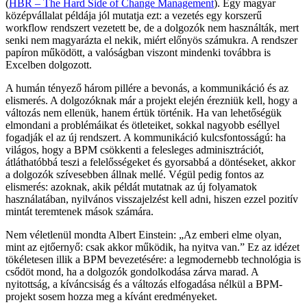
(
HBR – The Hard Side of Change Management
). Egy magyar
középvállalat példája jól mutatja ezt: a vezetés egy korszerű
workflow rendszert vezetett be, de a dolgozók nem használták, mert
senki nem magyarázta el nekik, miért előnyös számukra. A rendszer
papíron működött, a valóságban viszont mindenki továbbra is
Excelben dolgozott.
A humán tényező három pillére a bevonás, a kommunikáció és az
elismerés. A dolgozóknak már a projekt elején érezniük kell, hogy a
változás nem ellenük, hanem értük történik. Ha van lehetőségük
elmondani a problémáikat és ötleteiket, sokkal nagyobb eséllyel
fogadják el az új rendszert. A kommunikáció kulcsfontosságú: ha
világos, hogy a BPM csökkenti a felesleges adminisztrációt,
átláthatóbbá teszi a felelősségeket és gyorsabbá a döntéseket, akkor
a dolgozók szívesebben állnak mellé. Végül pedig fontos az
elismerés: azoknak, akik példát mutatnak az új folyamatok
használatában, nyilvános visszajelzést kell adni, hiszen ezzel pozitív
mintát teremtenek mások számára.
Nem véletlenül mondta Albert Einstein: „Az emberi elme olyan,
mint az ejtőernyő: csak akkor működik, ha nyitva van.” Ez az idézet
tökéletesen illik a BPM bevezetésére: a legmodernebb technológia is
csődöt mond, ha a dolgozók gondolkodása zárva marad. A
nyitottság, a kíváncsiság és a változás elfogadása nélkül a BPM-
projekt sosem hozza meg a kívánt eredményeket.