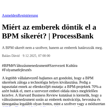
Anmelden
Registrierung
Miért az emberek döntik el a
BPM sikerét? | ProcessBank
A BPM sikerét nem a szoftver, hanem az emberek határozzák meg.
Balázs Dávid
·
9.12.2025, 07:00:00
#
BPM
#
Változásmenedzsment
#
Szervezeti Kultúra
#
Folyamatfejlesztés
A legtöbb vállalatvezető hajlamos azt gondolni, hogy a BPM
sikerének záloga a technológia helyes kiválasztása. Pedig a
tapasztalat ennek az ellenkezőjét mutatja: a BPM-projektek 70%-a
azért bukik el, mert a szervezet emberi oldala nincs megfelelően
kezelve. A Harvard Business Review kutatásai is kiemelik, hogy a
változásmenedzsment során az emberek motivációja, bevonása és
támogatása legalább olyan fontos, mint a szoftver vagy a módszertan