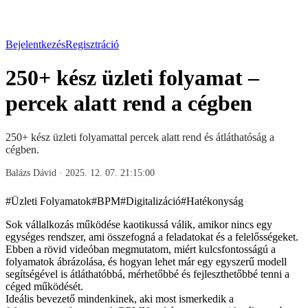
Bejelentkezés
Regisztráció
250+ kész üzleti folyamat –
percek alatt rend a cégben
250+ kész üzleti folyamattal percek alatt rend és átláthatóság a
cégben.
Balázs Dávid
·
2025. 12. 07. 21:15:00
#
Üzleti Folyamatok
#
BPM
#
Digitalizáció
#
Hatékonyság
Sok vállalkozás működése kaotikussá válik, amikor nincs egy
egységes rendszer, ami összefogná a feladatokat és a felelősségeket.
Ebben a rövid videóban megmutatom, miért kulcsfontosságú a
folyamatok ábrázolása, és hogyan lehet már egy egyszerű modell
segítségével is átláthatóbbá, mérhetőbbé és fejleszthetőbbé tenni a
céged működését.
Ideális bevezető mindenkinek, aki most ismerkedik a