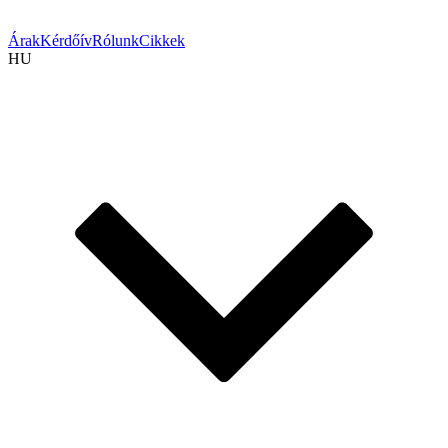
Árak
Kérdőív
Rólunk
Cikkek
HU