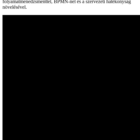
folyamatmenedzsmenttel, BPMN-nel és a szervezeti hatékonyság
növelésével.