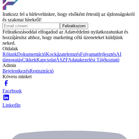
saját folyamataidon keresztül lásd, hogyan működik a rendszer.
Iratkozz fel a hírlevelünkre, hogy elsőként értesülj az újdonságokról
és szakmai hírekről!
Feliratkozom
Feliratkozásoddal elfogadod az Adatvédelmi nyilatkozatunkat és
hozzájárulsz ahhoz, hogy marketing célú üzeneteket küldjünk
neked.
Oldalak
Rólunk
Dokumentáció
Kockázatelemzés
Folyamatfejlesztés
AI
támogatás
Cikkek
Kapcsolat
ÁSZF
Adatakezelési Tájékoztató
Admin
Bejelentkezés
Regisztráció
Kövess minket
Facebook
LinkedIn