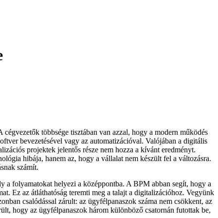
e
s. A cégvezetők többsége tisztában van azzal, hogy a modern működés
oftver bevezetésével vagy az automatizációval. Valójában a digitális
italizációs projektek jelentős része nem hozza a kívánt eredményt.
lógia hibája, hanem az, hogy a vállalat nem készült fel a változásra.
ásnak számít.
ly a folyamatokat helyezi a középpontba. A BPM abban segít, hogy a
at. Ez az átláthatóság teremti meg a talajt a digitalizációhoz. Vegyünk
 azonban csalódással zárult: az ügyfélpanaszok száma nem csökkent, az
rült, hogy az ügyfélpanaszok három különböző csatornán futottak be,