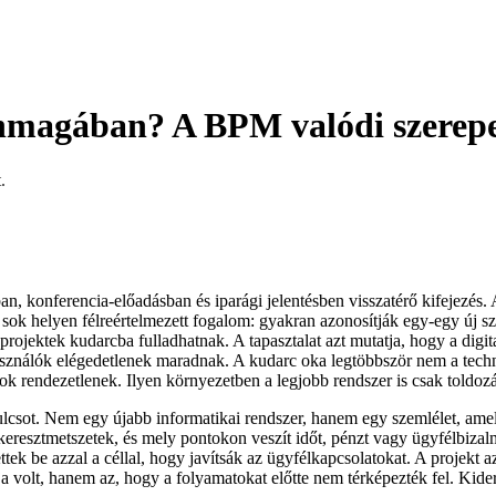
 önmagában? A BPM valódi szerep
.
ban, konferencia-előadásban és iparági jelentésben visszatérő kifejezé
ó sok helyen félreértelmezett fogalom: gyakran azonosítják egy-egy új sz
a projektek kudarcba fulladhatnak. A tapasztalat azt mutatja, hogy a dig
asználók elégedetlenek maradnak. A kudarc oka legtöbbször nem a techno
ok rendezetlenek. Ilyen környezetben a legjobb rendszer is csak toldoz
csot. Nem egy újabb informatikai rendszer, hanem egy szemlélet, ame
 keresztmetszetek, és mely pontokon veszít időt, pénzt vagy ügyfélbizalm
tek be azzal a céllal, hogy javítsák az ügyfélkapcsolatokat. A projekt
a volt, hanem az, hogy a folyamatokat előtte nem térképezték fel. Kide