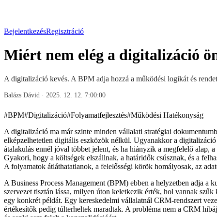
Bejelentkezés
Regisztráció
Miért nem elég a digitalizáció
A digitalizáció kevés. A BPM adja hozzá a működési logikát és rendet
Balázs Dávid
·
2025. 12. 12. 7:00:00
#
BPM
#
Digitalizáció
#
Folyamatfejlesztés
#
Működési Hatékonyság
A digitalizáció ma már szinte minden vállalati stratégiai dokumentum
elképzelhetetlen digitális eszközök nélkül. Ugyanakkor a digitalizáci
átalakulás ennél jóval többet jelent, és ha hiányzik a megfelelő alap, 
Gyakori, hogy a költségek elszállnak, a határidők csúsznak, és a felh
A folyamatok átláthatatlanok, a felelősségi körök homályosak, az adat
A Business Process Management (BPM) ebben a helyzetben adja a kul
szervezet tisztán lássa, milyen úton keletkezik érték, hol vannak szűk
egy konkrét példát. Egy kereskedelmi vállalatnál CRM-rendszert vezet
értékesítők pedig túlterheltek maradtak. A probléma nem a CRM hibáj