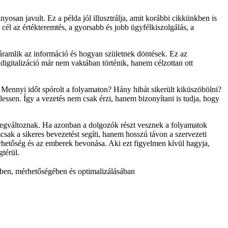
san javult. Ez a példa jól illusztrálja, amit korábbi cikkünkben is
cél az értékteremtés, a gyorsabb és jobb ügyfélkiszolgálás, a
áramlik az információ és hogyan születnek döntések. Ez az
 digitalizáció már nem vaktában történik, hanem célzottan ott
 Mennyi időt spórolt a folyamaton? Hány hibát sikerült kiküszöbölni?
ssen. Így a vezetés nem csak érzi, hanem bizonyítani is tudja, hogy
 megváltoznak. Ha azonban a dolgozók részt vesznek a folyamatok
csak a sikeres bevezetést segíti, hanem hosszú távon a szervezeti
érhetőség és az emberek bevonása. Aki ezt figyelmen kívül hagyja,
térül.
ésében, mérhetőségében és optimalizálásában