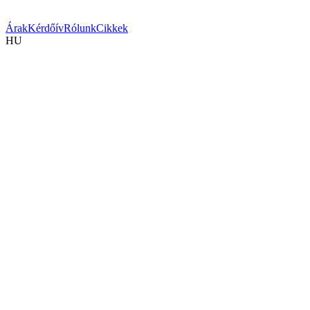
Árak
Kérdőív
Rólunk
Cikkek
HU