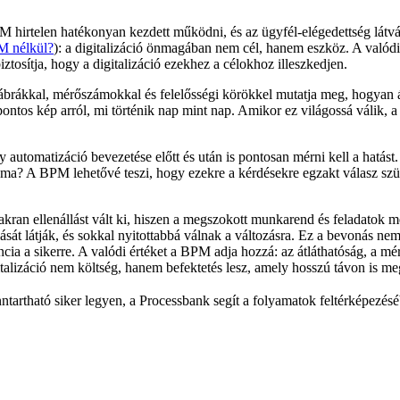
irtelen hatékonyan kezdett működni, és az ügyfél-elégedettség látványo
PM nélkül?
): a digitalizáció önmagában nem cél, hanem eszköz. A valódi 
tosítja, hogy a digitalizáció ezekhez a célokhoz illeszkedjen.
ábrákkal, mérőszámokkal és felelősségi körökkel mutatja meg, hogyan 
ontos kép arról, mi történik nap mint nap. Amikor ez világossá válik, a
utomatizáció bevezetése előtt és után is pontosan mérni kell a hatást.
a? A BPM lehetővé teszi, hogy ezekre a kérdésekre egzakt válasz szüle
kran ellenállást vált ki, hiszen a megszokott munkarend és feladatok
ását látják, és sokkal nyitottabbá válnak a változásra. Ez a bevonás nem
ncia a sikerre. A valódi értéket a BPM adja hozzá: az átláthatóság, a m
talizáció nem költség, hanem befektetés lesz, amely hosszú távon is meg
fenntartható siker legyen, a Processbank segít a folyamatok feltérképez