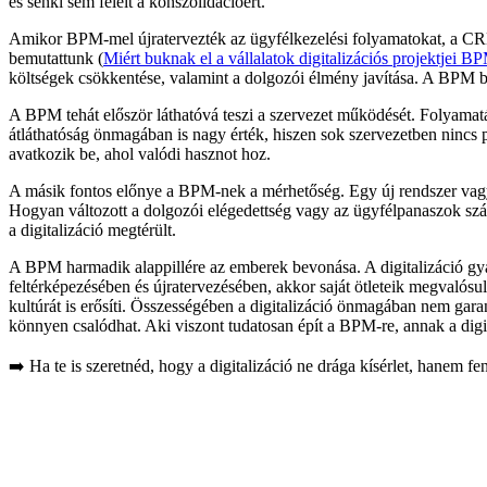
és senki sem felelt a konszolidációért.
Amikor BPM-mel újratervezték az ügyfélkezelési folyamatokat, a CRM h
bemutattunk (
Miért buknak el a vállalatok digitalizációs projektjei B
költségek csökkentése, valamint a dolgozói élmény javítása. A BPM biz
A BPM tehát először láthatóvá teszi a szervezet működését. Folyamat
átláthatóság önmagában is nagy érték, hiszen sok szervezetben nincs p
avatkozik be, ahol valódi hasznot hoz.
A másik fontos előnye a BPM-nek a mérhetőség. Egy új rendszer vagy a
Hogyan változott a dolgozói elégedettség vagy az ügyfélpanaszok szám
a digitalizáció megtérült.
A BPM harmadik alappillére az emberek bevonása. A digitalizáció gya
feltérképezésében és újratervezésében, akkor saját ötleteik megvalósul
kultúrát is erősíti. Összességében a digitalizáció önmagában nem gara
könnyen csalódhat. Aki viszont tudatosan épít a BPM-re, annak a digi
➡️ Ha te is szeretnéd, hogy a digitalizáció ne drága kísérlet, hanem 